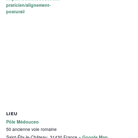
praticien/alignement-
postural/
LIEU
Pôle Médouceo
50 ancienne voie romaine
Saint-Élix-le-Château
,
31430
France
+ Google Map