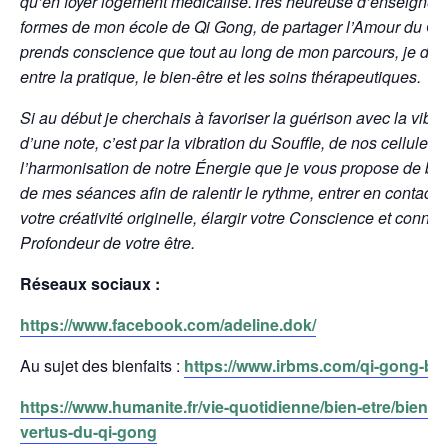
qu’en foyer logement médicalisé.Très heureuse d’enseigner 
formes de mon école de Qi Gong, de partager l’Amour du Qi,
prends conscience que tout au long de mon parcours, je da
entre la pratique, le bien-être et les soins thérapeutiques.
Si au début je cherchais à favoriser la guérison avec la vibra
d’une note, c’est par la vibration du Souffle, de nos cellules e
l’harmonisation de notre Énergie que je vous propose de bén
de mes séances afin de ralentir le rythme, entrer en contact 
votre créativité originelle, élargir votre Conscience et connec
Profondeur de votre ê
tre.
Réseaux sociaux :
https://www.facebook.com/adeline.dok/
Au sujet des bienfaits :
https://www.irbms.com/qi-gong-bien
https://www.humanite.fr/vie-quotidienne/bien-etre/bien-et
vertus-du-qi-gong