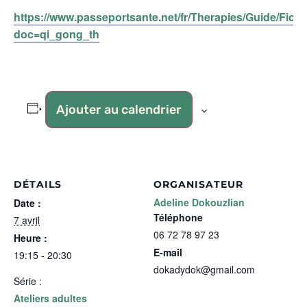
https://www.passeportsante.net/fr/Therapies/Guide/Fich
doc=qi_gong_th
Ajouter au calendrier
DÉTAILS
ORGANISATEUR
Adeline Dokouzlian
Date :
Téléphone
7 avril
06 72 78 97 23
Heure :
E-mail
19:15 - 20:30
dokadydok@gmail.com
Série :
Ateliers adultes